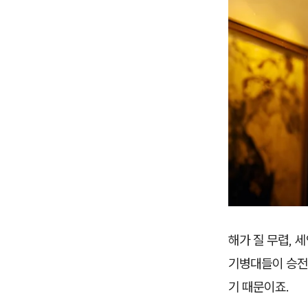
해가 질 무렵, 
기병대들이 승전을
기 때문이죠.