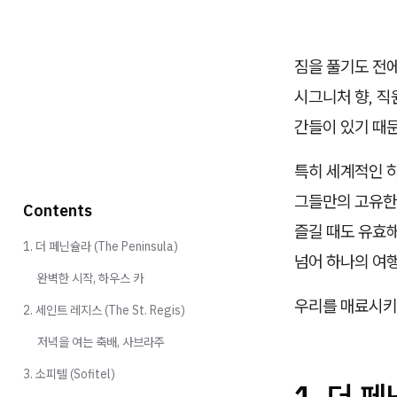
짐을 풀기도 전에
시그니처 향, 직
간들이 있기 때
특히 세계적인 
그들만의 고유한
Contents
즐길 때도 유효
1. 더 페닌슐라 (The Peninsula)
넘어 하나의 여
완벽한 시작, 하우스 카
우리를 매료시키
2. 세인트 레지스 (The St. Regis)
저녁을 여는 축배, 사브라주
3. 소피텔 (Sofitel)
1. 더 페