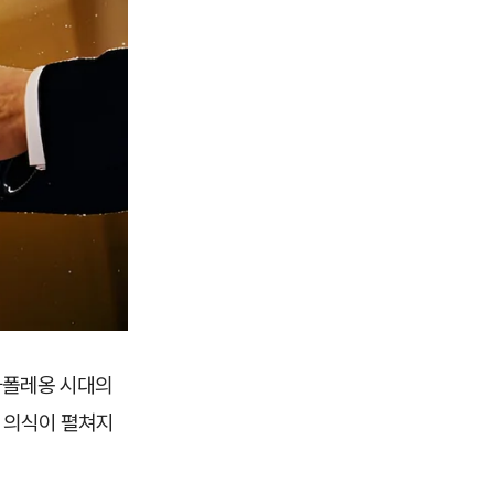
나폴레옹 시대의
' 의식이 펼쳐지