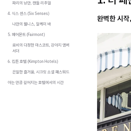
파리의 낭만, 캔들 리추얼
4. 식스 센스 (Six Senses)
완벽한 시작,
나만의 웰니스, 알케미 바
5. 페어몬트 (Fairmont)
로비의 다정한 마스코트, 강아지 앰버
서더
6. 킴튼 호텔 (Kimpton Hotels)
은밀한 즐거움, 시크릿 소셜 패스워드
아는 만큼 깊어지는 호텔에서의 시간