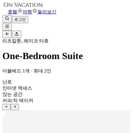
호텔
여행
둘러보기
로그인
리츠칼튼, 레이크 타호
One-Bedroom Suite
더블베드 1개 · 최대 2인
난로
인터넷 액세스
앉는 공간
커피/차 메이커