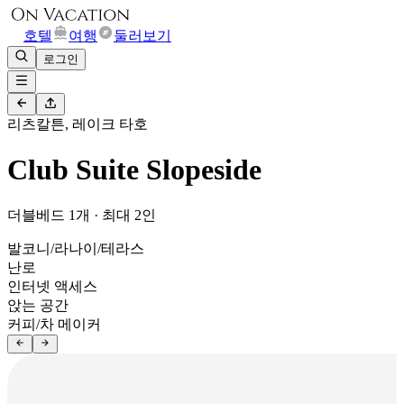
호텔
여행
둘러보기
로그인
리츠칼튼, 레이크 타호
Club Suite Slopeside
더블베드 1개 · 최대 2인
발코니/라나이/테라스
난로
인터넷 액세스
앉는 공간
커피/차 메이커