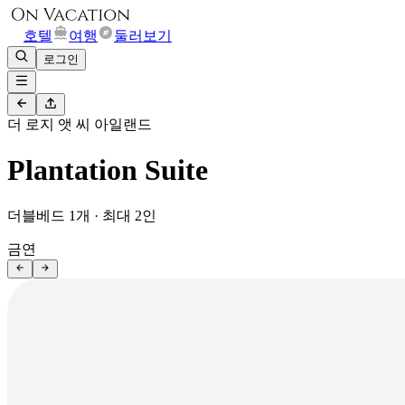
호텔
여행
둘러보기
로그인
더 로지 앳 씨 아일랜드
Plantation Suite
더블베드 1개 · 최대 2인
금연