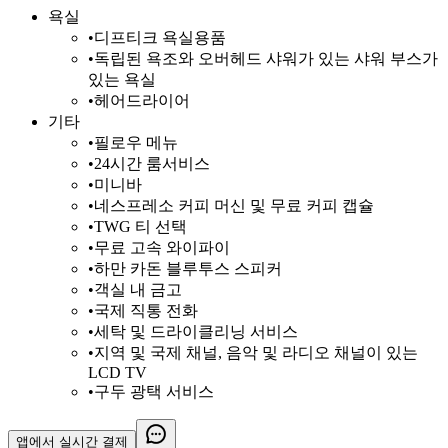
욕실
•
디프티크 욕실용품
•
독립된 욕조와 오버헤드 샤워가 있는 샤워 부스가
있는 욕실
•
헤어드라이어
기타
•
필로우 메뉴
•
24시간 룸서비스
•
미니바
•
네스프레소 커피 머신 및 무료 커피 캡슐
•
TWG 티 선택
•
무료 고속 와이파이
•
하만 카돈 블루투스 스피커
•
객실 내 금고
•
국제 직통 전화
•
세탁 및 드라이클리닝 서비스
•
지역 및 국제 채널, 음악 및 라디오 채널이 있는
LCD TV
•
구두 광택 서비스
앱에서
실시간 결제