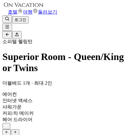
호텔
여행
둘러보기
로그인
소피텔 웰링턴
Superior Room - Queen/King
or Twins
더블베드 1개 · 최대 2인
에어컨
인터넷 액세스
샤워가운
커피/차 메이커
헤어 드라이어