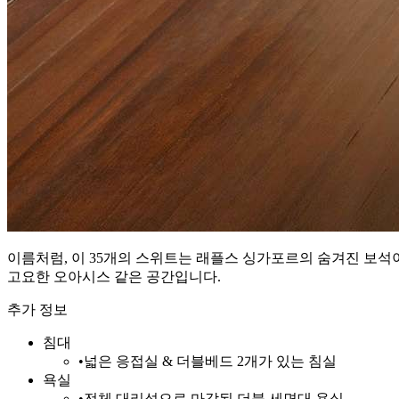
이름처럼, 이 35개의 스위트는 래플스 싱가포르의 숨겨진 보석이
고요한 오아시스 같은 공간입니다.
추가 정보
침대
•
넓은 응접실 & 더블베드 2개가 있는 침실
욕실
•
전체 대리석으로 마감된 더블 세면대 욕실