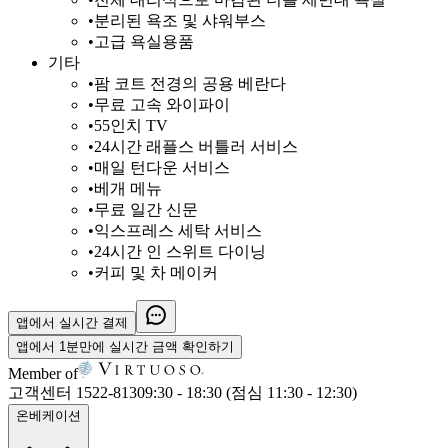
•
분리된 욕조 및 샤워부스
•
고급 욕실용품
기타
•
팜 코트 전경의 공용 베란다
•
무료 고속 와이파이
•
55인치 TV
•
24시간 래플스 버틀러 서비스
•
매일 턴다운 서비스
•
베개 메뉴
•
무료 일간 신문
•
익스프레스 세탁 서비스
•
24시간 인 스위트 다이닝
•
커피 및 차 메이커
앱에서
실시간 결제
앱에서
1분만에
실시간 금액 확인하기
Member of
고객센터 1522-8130
9:30 - 18:30 (점심 11:30 - 12:30)
온베케이션