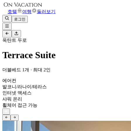
호텔
여행
둘러보기
로그인
옥탄트 두로
Terrace Suite
더블베드 1개 · 최대 2인
에어컨
발코니/라나이/테라스
인터넷 액세스
샤워 온리
휠체어 접근 가능