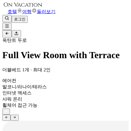
호텔
여행
둘러보기
로그인
옥탄트 두로
Full View Room with Terrace
더블베드 1개 · 최대 2인
에어컨
발코니/라나이/테라스
인터넷 액세스
샤워 온리
휠체어 접근 가능