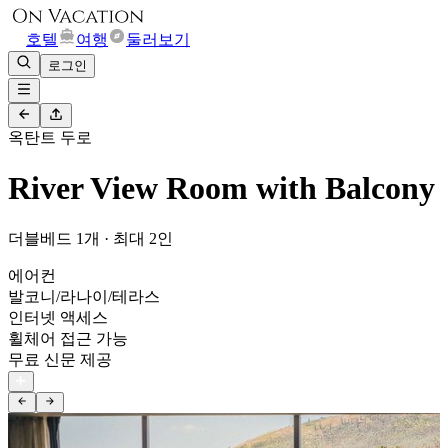
호텔
여행
둘러보기
로그인
옥탄트 두로
River View Room with Balcony
더블베드 1개 · 최대 2인
에어컨
발코니/라나이/테라스
인터넷 액세스
휠체어 접근 가능
무료 신문 제공