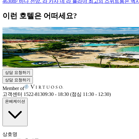
4630m² 바다 전망. 라 카사 데 라 플라야 최고의 스위트룸
이런 호텔은 어떠세요?
프레지덴테 인터컨티넨탈 코수멜 리조트 & 스파
Presidente InterContinental Cozumel Resort & Spa
Carretera a Chankanaab KM 6.5, Cozumel, Mexico
상담 요청하기
상담 요청하기
Member of
고객센터 1522-8130
9:30 - 18:30 (점심 11:30 - 12:30)
온베케이션
상호명