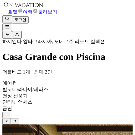
호텔
여행
둘러보기
로그인
하시엔다 알타그라시아, 오베르주 리조트 컬렉션
Casa Grande con Piscina
더블베드 1개 · 최대 2인
에어컨
발코니/라나이/테라스
천장 선풍기
인터넷 액세스
금연