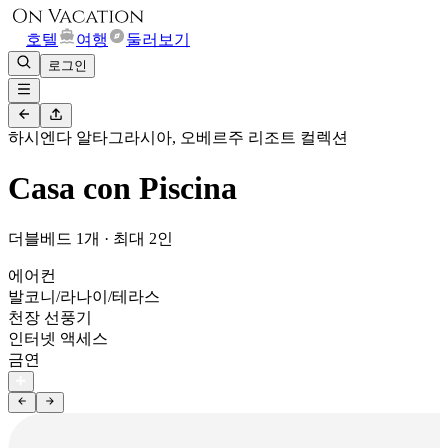
호텔
여행
둘러보기
로그인
하시엔다 알타그라시아, 오베르주 리조트 컬렉션
Casa con Piscina
더블베드 1개 · 최대 2인
에어컨
발코니/라나이/테라스
천장 선풍기
인터넷 액세스
금연