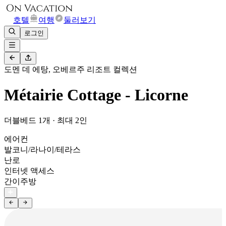
호텔
여행
둘러보기
로그인
도멘 데 에탕, 오베르주 리조트 컬렉션
Métairie Cottage - Licorne
더블베드 1개 · 최대 2인
에어컨
발코니/라나이/테라스
난로
인터넷 액세스
간이주방