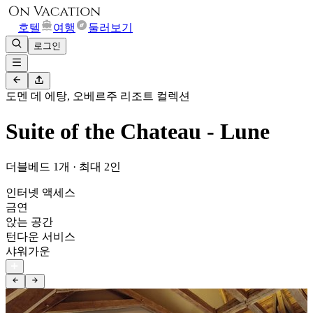
호텔
여행
둘러보기
로그인
도멘 데 에탕, 오베르주 리조트 컬렉션
Suite of the Chateau - Lune
더블베드 1개 · 최대 2인
인터넷 액세스
금연
앉는 공간
턴다운 서비스
샤워가운