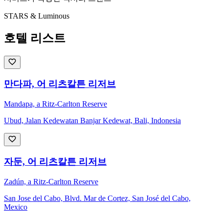
STARS & Luminous
호텔 리스트
만다파, 어 리츠칼튼 리저브
Mandapa, a Ritz-Carlton Reserve
Ubud, Jalan Kedewatan Banjar Kedewat, Bali, Indonesia
자둔, 어 리츠칼튼 리저브
Zadún, a Ritz-Carlton Reserve
San Jose del Cabo, Blvd. Mar de Cortez, San José del Cabo,
Mexico