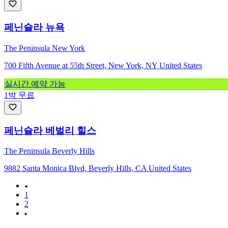
페닌슐라 뉴욕
The Peninsula New York
700 Fifth Avenue at 55th Street, New York, NY United States
실시간 예약 가능
1박 무료
페닌슐라 베벌리 힐스
The Peninsula Beverly Hills
9882 Santa Monica Blvd, Beverly Hills, CA United States
1
2