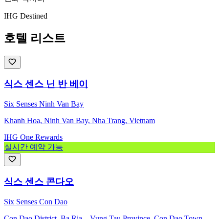
IHG Destined
호텔 리스트
식스 센스 닌 반 베이
Six Senses Ninh Van Bay
Khanh Hoa, Ninh Van Bay, Nha Trang, Vietnam
IHG One Rewards
실시간 예약 가능
식스 센스 콘다오
Six Senses Con Dao
Con Dao District, Ba Ria – Vung Tau Province, Con Dao Town,