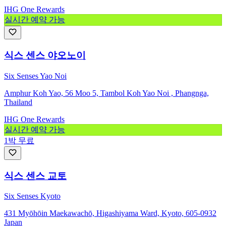
IHG One Rewards
실시간 예약 가능
식스 센스 야오노이
Six Senses Yao Noi
Amphur Koh Yao, 56 Moo 5, Tambol Koh Yao Noi , Phangnga,
Thailand
IHG One Rewards
실시간 예약 가능
1박 무료
식스 센스 교토
Six Senses Kyoto
431 Myōhōin Maekawachō, Higashiyama Ward, Kyoto, 605-0932
Japan